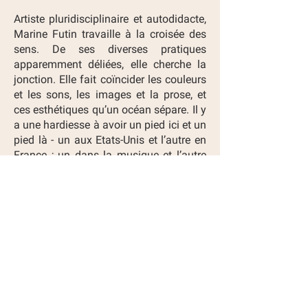
Artiste pluridisciplinaire et autodidacte,
Marine Futin travaille à la croisée des
sens. De ses diverses pratiques
apparemment déliées, elle cherche la
jonction. Elle fait coïncider les couleurs
et les sons, les images et la prose, et
ces esthétiques qu’un océan sépare. Il y
a une hardiesse à avoir un pied ici et un
pied là - un aux Etats-Unis et l’autre en
France ; un dans la musique et l’autre
dans l’image : cette force génératrice
permet l’alliage, la liberté, la perception
accrue.
Dans ce second album, la chanteuse
française et sa plume joyeuse
rencontrent le jazz, sa rigueur
destructurée, ses rythmiques
chancelantes. Ce nouveau projet révèle
son ancrage sur les terres américaines :