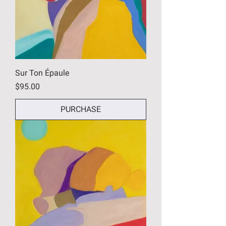
Sur Ton Épaule
Price
$95.00
PURCHASE