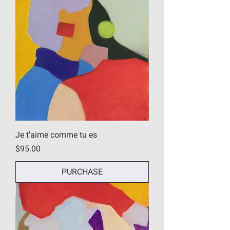
Je t'aime comme tu es
Price
$95.00
PURCHASE