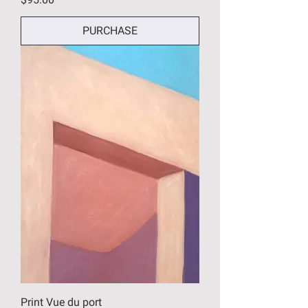
PURCHASE
Print Vue du port