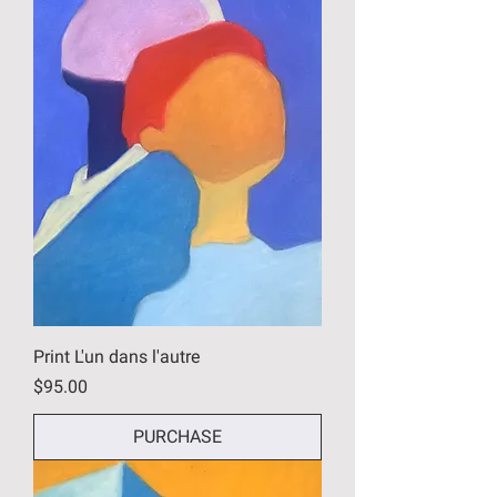
Print L'un dans l'autre
Price
$95.00
PURCHASE