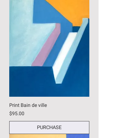
Print Bain de ville
Price
$95.00
PURCHASE