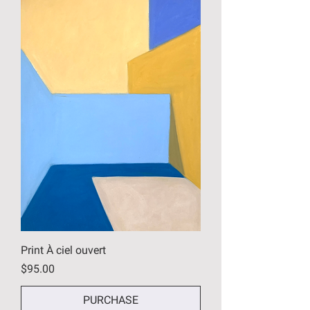
Print À ciel ouvert
Price
$95.00
PURCHASE