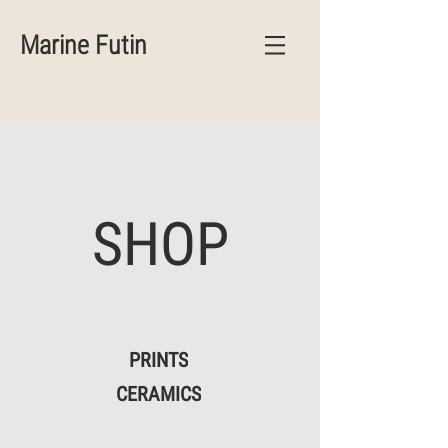
Marine Futin
SHOP
PRINTS
CERAMICS