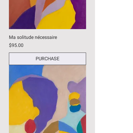
Ma solitude nécessaire
Price
$95.00
PURCHASE